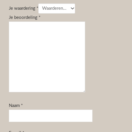
Je waardering
*
Je beoordeling
*
Naam
*