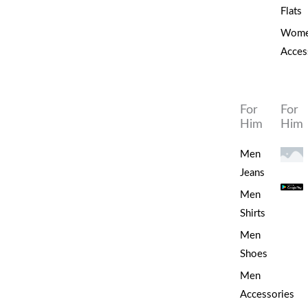
Flats
Wom
Acces
Home
/
Tops
/ Dreamstar Top Artidora
Pink-Bordeaux
For
For
Dreamstar
,
Tops
Him
Him
Dreamstar Top
Men
Artidora Pink-
Jeans
Bordeaux
Men
€
59.99
+ Free Shipping
Shirts
Men
Top Artidora Pink-Bordeaux
Shoes
Men
Viscose/Polyester
Accessories