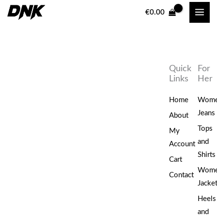
Ga
Dreamstar
€
0.00
naar
Top
de
Artidora
inhoud
Pink-
Bordeaux
Quick
For
aantal
Links
Her
Home
Wom
Jeans
About
Tops
My
and
Account
Shirts
Cart
Wom
Contact
Jacke
Heels
and