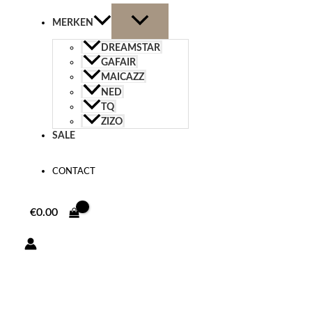
MERKEN
DREAMSTAR
GAFAIR
MAICAZZ
NED
TQ
ZIZO
SALE
CONTACT
€
0.00