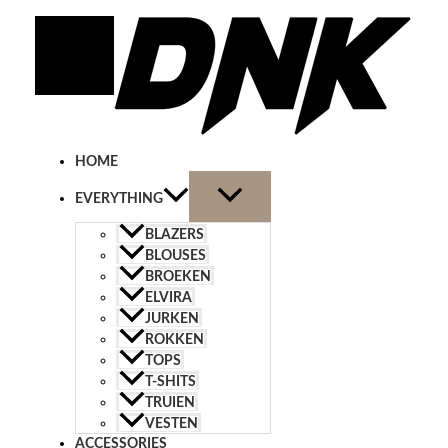
Ga
Elvira
naar
Bodywarmer
de
Anne
inhoud
Navy
aantal
HOME
EVERYTHING
BLAZERS
BLOUSES
BROEKEN
ELVIRA
JURKEN
ROKKEN
TOPS
T-SHITS
TRUIEN
VESTEN
ACCESSORIES